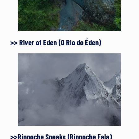
>> River of Eden (O Rio do Éden)
>>Rinpoche Speaks (Rinpoche Fala)