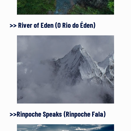
>> River of Eden (O Rio do Éden)
>>Rinpoche Speaks (Rinpoche Fala)