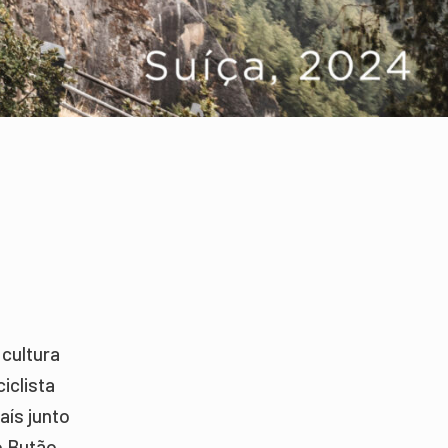
 cultura
iclista
aís junto
o Butão.