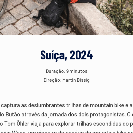
Suíça, 2024
Duração: 9 minutos
Direção: Martin Bissig
 captura as deslumbrantes trilhas de mountain bike e a
do Butão através da jornada dos dois protagonistas. O c
o Tom Öhler viaja para explorar trilhas escondidas do p
din Wang, um pioneiro do cenário de mountain bike d