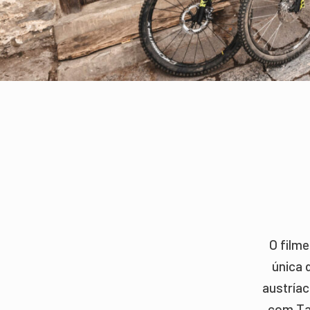
O filme
única 
austríac
com Tan