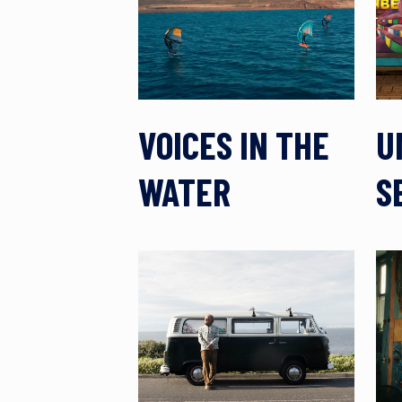
VOICES IN THE
U
WATER
S