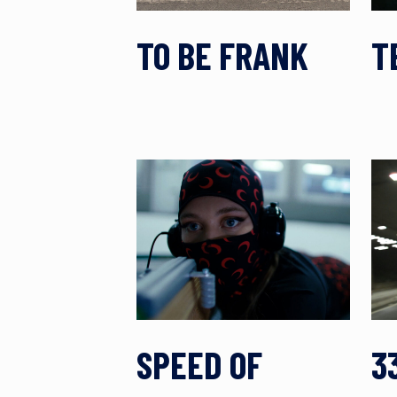
TO BE FRANK
T
SPEED OF
3