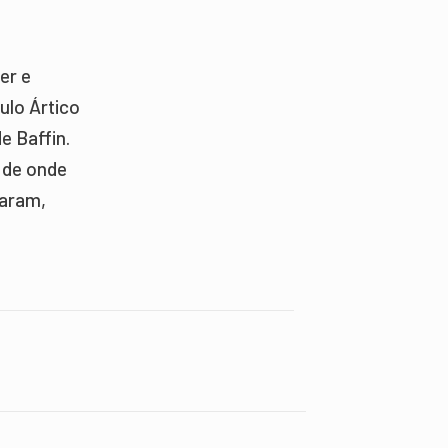
er e
ulo Ártico
e Baffin.
 de onde
iaram,