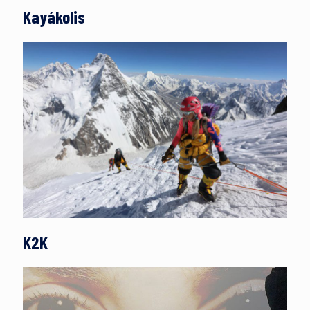
Kayákolis
K2K