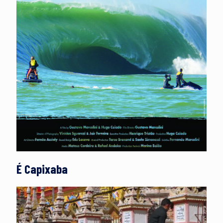
É Capixaba