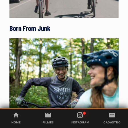
Born From Junk
Blackberry Swirl
HOME
FILMES
INSTAGRAM
CADASTRO