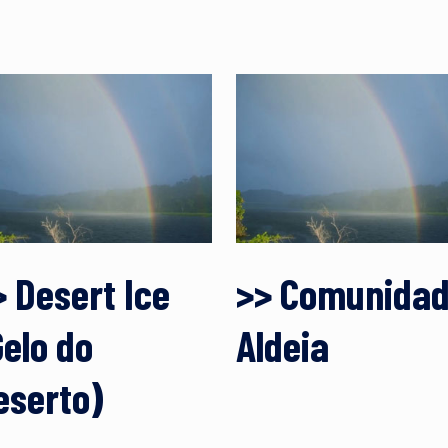
> Desert Ice
>> Comunida
Gelo do
Aldeia
eserto)