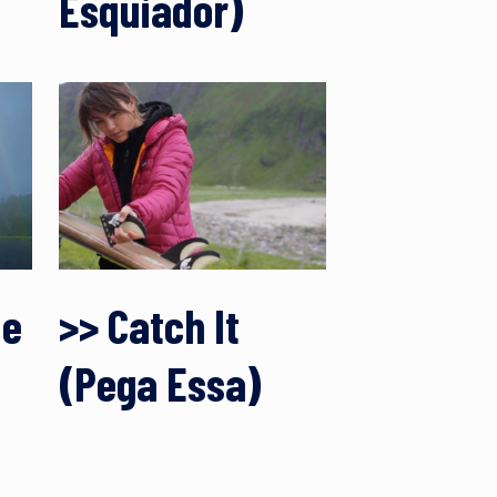
Esquiador)
de
>> Catch It
(Pega Essa)