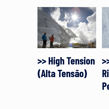
>> High Tension
>
(Alta Tensão)
R
P