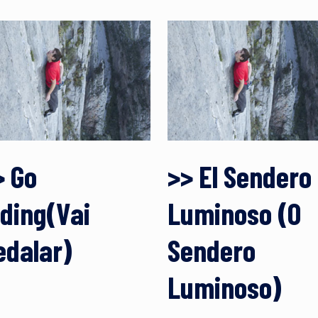
> Go
>> El Sendero
iding(Vai
Luminoso (O
edalar)
Sendero
Luminoso)