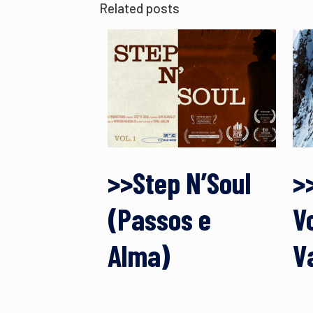
Related posts
>>Step N’Soul
>
(Passos e
V
Alma)
V