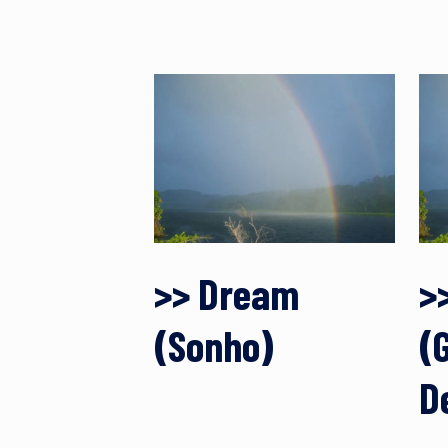
>> Dream
>
(Sonho)
(
D