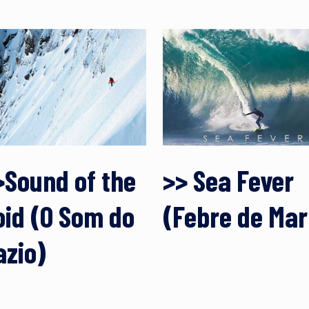
>Sound of the
>> Sea Fever
oid (O Som do
(Febre de Mar
azio)