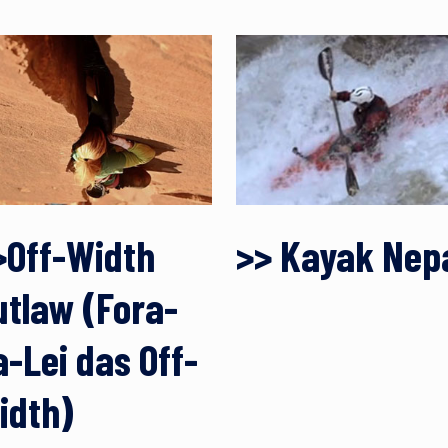
>Off-Width
>> Kayak Nep
utlaw (Fora-
a-Lei das Off-
idth)