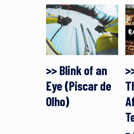
>> Blink of an
>>
Eye (Piscar de
T
Olho)
A
T
– 