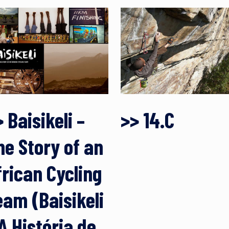
 Baisikeli –
>> 14.C
he Story of an
frican Cycling
eam (Baisikeli
A História de