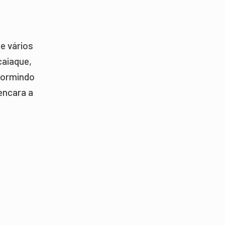
e vários
caiaque,
dormindo
encara a