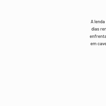
A lenda
dias re
enfrent
em cave