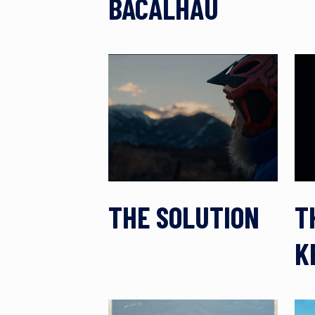
BACALHAU
THE SOLUTION
T
K