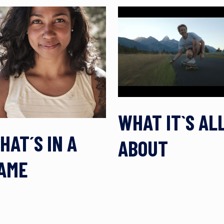
WHAT IT`S AL
HAT´S IN A
ABOUT
AME