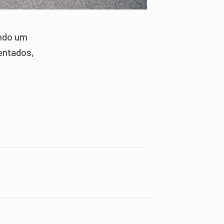
ando um
entados,