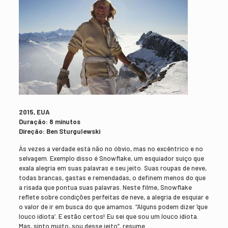
2015, EUA
Duração: 8 minutos
Direção: Ben Sturgulewski
Às vezes a verdade está não no óbvio, mas no excêntrico e no
selvagem. Exemplo disso é Snowflake, um esquiador suíço que
exala alegria em suas palavras e seu jeito. Suas roupas de neve,
todas brancas, gastas e remendadas, o definem menos do que
a risada que pontua suas palavras. Neste filme, Snowflake
reflete sobre condições perfeitas de neve, a alegria de esquiar e
o valor de ir em busca do que amamos. “Alguns podem dizer ‘que
louco idiota’. E estão certos! Eu sei que sou um louco idiota.
Mas, sinto muito, sou desse jeito”, resume.