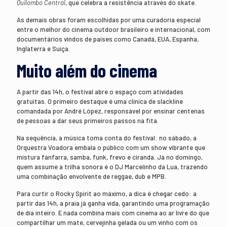
Quilombo Central
, que celebra a resistência através do skate.
As demais obras foram escolhidas por uma curadoria especial
entre o melhor do cinema outdoor brasileiro e internacional, com
documentários vindos de países como Canadá, EUA, Espanha,
Inglaterra e Suíça.
Muito além do cinema
A partir das 14h, o festival abre o espaço com atividades
gratuitas. O primeiro destaque é uma clínica de slackline
comandada por André López, responsável por ensinar centenas
de pessoas a dar seus primeiros passos na fita.
Na sequência, a música toma conta do festival: no sábado, a
Orquestra Voadora embala o público com um show vibrante que
mistura fanfarra, samba, funk, frevo e ciranda. Já no domingo,
quem assume a trilha sonora é o DJ Marcelinho da Lua, trazendo
uma combinação envolvente de reggae, dub e MPB.
Para curtir o Rocky Spirit ao máximo, a dica é chegar cedo: a
partir das 14h, a praia já ganha vida, garantindo uma programação
de dia inteiro. E nada combina mais com cinema ao ar livre do que
compartilhar um mate, cervejinha gelada ou um vinho com os