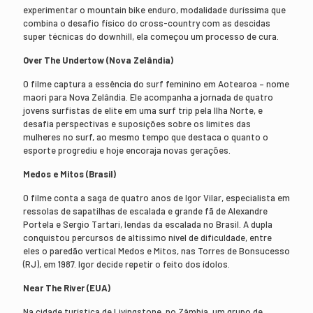
experimentar o mountain bike enduro, modalidade duríssima que
combina o desafio físico do cross-country com as descidas
super técnicas do downhill, ela começou um processo de cura.
Over The Undertow (Nova Zelândia)
O filme captura a essência do surf feminino em Aotearoa – nome
maori para Nova Zelândia. Ele acompanha a jornada de quatro
jovens surfistas de elite em uma surf trip pela Ilha Norte, e
desafia perspectivas e suposições sobre os limites das
mulheres no surf, ao mesmo tempo que destaca o quanto o
esporte progrediu e hoje encoraja novas gerações.
Medos e Mitos (Brasil)
O filme conta a saga de quatro anos de Igor Vilar, especialista em
ressolas de sapatilhas de escalada e grande fã de Alexandre
Portela e Sergio Tartari, lendas da escalada no Brasil. A dupla
conquistou percursos de altíssimo nível de dificuldade, entre
eles o paredão vertical Medos e Mitos, nas Torres de Bonsucesso
(RJ), em 1987. Igor decide repetir o feito dos ídolos.
Near The River (EUA)
Na cidade turística de Livingstone, no Zâmbia, um grupo de