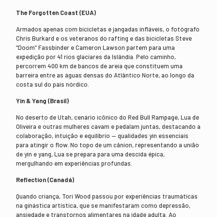
The Forgotten Coast (EUA)
Armados apenas com bicicletas e jangadas infláveis, o fotógrafo
Chris Burkard e os veteranos do rafting e das bicicletas Steve
“Doom” Fassbinder e Cameron Lawson partem para uma
expedição por 41 rios glaciares da Islândia. Pelo caminho,
percorrem 400 km de bancos de areia que constituem uma
barreira entre as águas densas do Atlântico Norte, ao longo da
costa sul do país nórdico.
Yin & Yang (Brasil)
No deserto de Utah, cenário icônico do Red Bull Rampage, Lua de
Oliveira e outras mulheres cavam e pedalam juntas, destacando a
colaboração, intuição e equilíbrio — qualidades yin essenciais
para atingir o flow. No topo de um cânion, representando a união
de yin e yang, Lua se prepara para uma descida épica,
mergulhando em experiências profundas.
Reflection (Canadá)
Quando criança, Tori Wood passou por experiências traumáticas
na ginástica artística, que se manifestaram como depressão,
ansiedade e transtornos alimentares na idade adulta. Ao