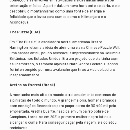
orientação médica. A partir daí, um novo horizonte se abriu, e ele
descobriu o montanhismo como uma fonte de energia e
felicidade que o levou para cumes como o Kilimanjaro e o
Aconcágua.
The Puzzle (EUA)
Em “The Puzzle”, a escaladora norte-americana Brette
Harrington retoma a ideia de abrir uma via na Chinese Puzzle Wall,
uma parede difícil, pouco acessível e impressionante na Colúmbia
Britânica, nos Estados Unidos. Era um projeto que ela tinha com
seu namorado, o também alpinista Marc-André Leclerc. O sonho
foi interrompido por uma avalanche que tirou a vida de Leclerc
inesperadamente.
Aretha no Everest (Brasil)
A montanha mais alta do mundo atrai anualmente centenas de
alpinistas de todo o mundo. A grande maioria, homens brancos
com condições financeiras para pagar cerca de R$ 400 mil pela
empreitada. Aretha Duarte, nascida em um bairro pobre de
Campinas, torna-se em 2021 a primeira mulher negra latina a
alcançar o cume. Para conseguir pagar pela viagem, ela coletou
recicláveis.