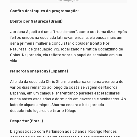
Confira destaques da programação:
Bonito por Natureza (Brasil)
Jordana Agapito é uma “free climber”, como costuma dizer. Após
feitos únicos na escalada latino-americana, ela busca mais um:
ser a primeira mulher a conquistar o boulder Bonito Por
Natureza, de graduação V12, localizado na mítica Cocalzinho de
Goiás. Na jornada, ela reflete sobre o papel da escalada em sua
vida.
Mallorcan Rhapsody (Espanha)
A lenda da escalada Chris Sharma embarca em uma aventura de
vários dias remando ao longo da costa selvagem de Maiorca,
Espanha, em um caiaque, enfrentando paredes espetaculares
nunca antes escaladas e dormindo em cavernas e penhascos. Ao
lado de alguns amigos, Sharma encara a bela jornada
descobrindo lugares de tirar o fôlego.
Despertar (Brasil)
Diagnosticado com Parkinson aos 38 anos, Rodrigo Mendes
começou a se envolver em atividades físicas inicialmente sob