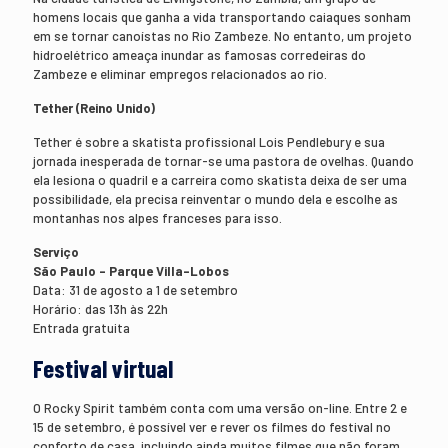
homens locais que ganha a vida transportando caiaques sonham
em se tornar canoístas no Rio Zambeze. No entanto, um projeto
hidroelétrico ameaça inundar as famosas corredeiras do
Zambeze e eliminar empregos relacionados ao rio.
Tether (Reino Unido)
Tether é sobre a skatista profissional Lois Pendlebury e sua
jornada inesperada de tornar-se uma pastora de ovelhas. Quando
ela lesiona o quadril e a carreira como skatista deixa de ser uma
possibilidade, ela precisa reinventar o mundo dela e escolhe as
montanhas nos alpes franceses para isso.
Serviço
São Paulo – Parque Villa-Lobos
Data: 31 de agosto a 1 de setembro
Horário: das 13h às 22h
Entrada gratuita
Festival virtual
O Rocky Spirit também conta com uma versão on-line. Entre 2 e
15 de setembro, é possível ver e rever os filmes do festival no
conforto de casa, incluindo ainda muitos filmes que não foram