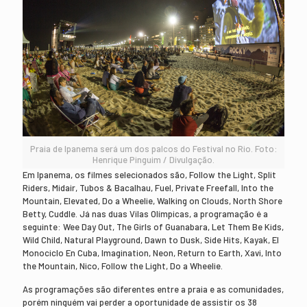
Praia de Ipanema será um dos palcos do Festival no Rio. Foto:
Henrique Pinguim / Divulgação.
Em Ipanema, os filmes selecionados são, Follow the Light, Split
Riders, Midair, Tubos & Bacalhau, Fuel, Private Freefall, Into the
Mountain, Elevated, Do a Wheelie, Walking on Clouds, North Shore
Betty, Cuddle. Já nas duas Vilas Olímpicas, a programação é a
seguinte: Wee Day Out, The Girls of Guanabara, Let Them Be Kids,
Wild Child, Natural Playground, Dawn to Dusk, Side Hits, Kayak, El
Monociclo En Cuba, Imagination, Neon, Return to Earth, Xavi, Into
the Mountain, Nico, Follow the Light, Do a Wheelie.
As programações são diferentes entre a praia e as comunidades,
porém ninguém vai perder a oportunidade de assistir os 38