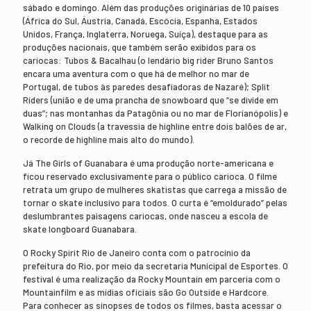
sábado e domingo. Além das produções originárias de 10 países
(África do Sul, Áustria, Canadá, Escócia, Espanha, Estados
Unidos, França, Inglaterra, Noruega, Suíça), destaque para as
produções nacionais, que também serão exibidos para os
cariocas: Tubos & Bacalhau (o lendário big rider Bruno Santos
encara uma aventura com o que há de melhor no mar de
Portugal, de tubos às paredes desafiadoras de Nazaré); Split
Riders (união e de uma prancha de snowboard que “se divide em
duas”; nas montanhas da Patagônia ou no mar de Florianópolis) e
Walking on Clouds (a travessia de highline entre dois balões de ar,
o recorde de highline mais alto do mundo).
Já The Girls of Guanabara é uma produção norte-americana e
ficou reservado exclusivamente para o público carioca. O filme
retrata um grupo de mulheres skatistas que carrega a missão de
tornar o skate inclusivo para todos. O curta é “emoldurado” pelas
deslumbrantes paisagens cariocas, onde nasceu a escola de
skate longboard Guanabara.
O Rocky Spirit Rio de Janeiro conta com o patrocínio da
prefeitura do Rio, por meio da secretaria Municipal de Esportes. O
festival é uma realização da Rocky Mountain em parceria com o
Mountainfilm e as mídias oficiais são Go Outside e Hardcore.
Para conhecer as sinopses de todos os filmes, basta acessar o