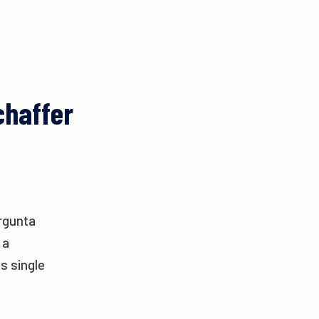
chaffer
ergunta
 a
s single