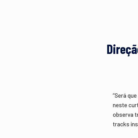
Direçã
“Será que
neste cur
observa tr
tracks in