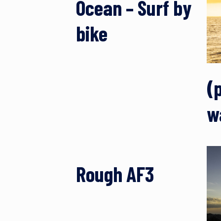
Ocean – Surf by
bike
(
w
Rough AF3