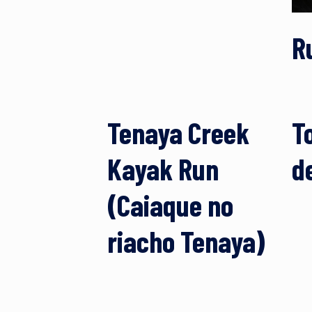
R
Tenaya Creek
T
Kayak Run
d
(Caiaque no
riacho Tenaya)