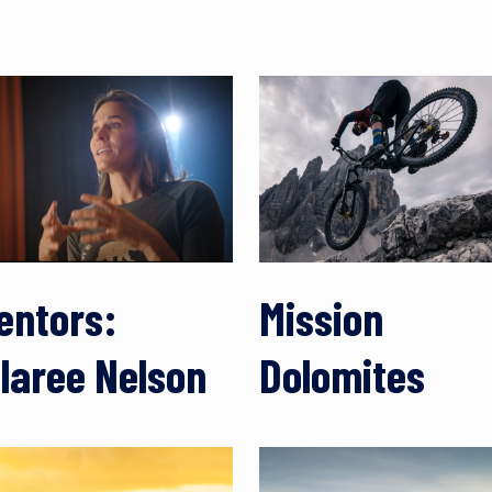
entors:
Mission
ilaree Nelson
Dolomites