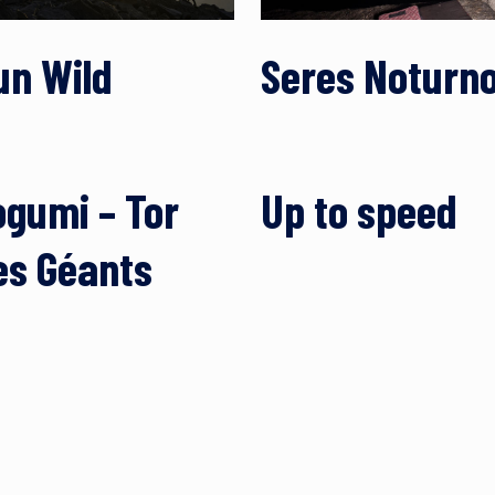
un Wild
Seres Noturn
ogumi – Tor
Up to speed
es Géants