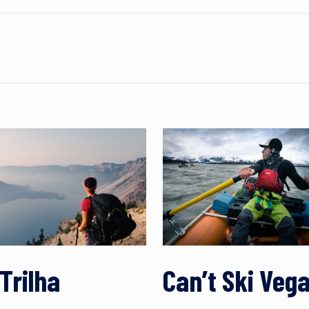
Trilha
Can’t Ski Veg