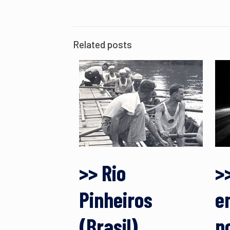
Related posts
>> Rio
>
Pinheiros
e
(Brasil)
n