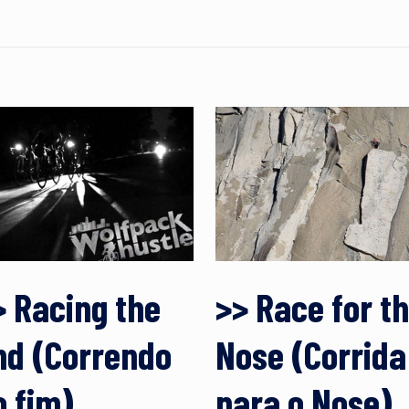
> Racing the
>> Race for t
nd (Correndo
Nose (Corrida
o fim)
para o Nose)