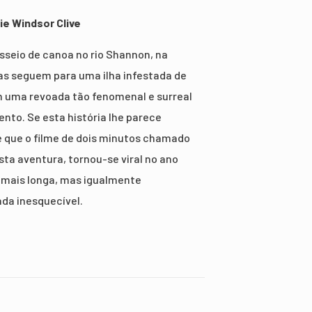
ie Windsor Clive
seio de canoa no rio Shannon, na
las seguem para uma ilha infestada de
 uma revoada tão fenomenal e surreal
to. Se esta história lhe parece
de que o filme de dois minutos chamado
ta aventura, tornou-se viral no ano
 mais longa, mas igualmente
da inesquecível.