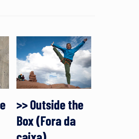
he
>> Outside the
Box (Fora da
caixa)